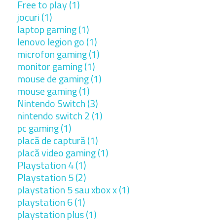
Free to play
(1)
jocuri
(1)
laptop gaming
(1)
lenovo legion go
(1)
microfon gaming
(1)
monitor gaming
(1)
mouse de gaming
(1)
mouse gaming
(1)
Nintendo Switch
(3)
nintendo switch 2
(1)
pc gaming
(1)
placă de captură
(1)
placă video gaming
(1)
Playstation 4
(1)
Playstation 5
(2)
playstation 5 sau xbox x
(1)
playstation 6
(1)
playstation plus
(1)