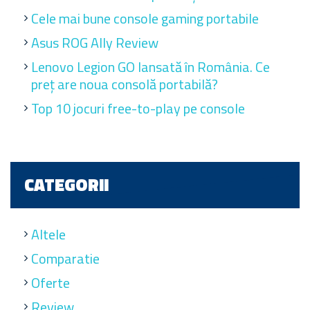
Cele mai bune console gaming portabile
Asus ROG Ally Review
Lenovo Legion GO lansată în România. Ce
preț are noua consolă portabilă?
Top 10 jocuri free-to-play pe console
CATEGORII
Altele
Comparatie
Oferte
Review