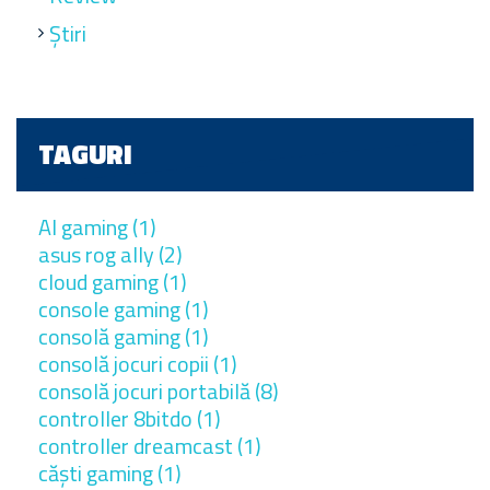
Știri
TAGURI
AI gaming
(1)
asus rog ally
(2)
cloud gaming
(1)
console gaming
(1)
consolă gaming
(1)
consolă jocuri copii
(1)
consolă jocuri portabilă
(8)
controller 8bitdo
(1)
controller dreamcast
(1)
căști gaming
(1)