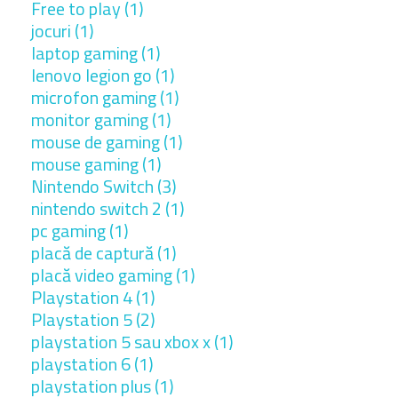
Free to play
(1)
jocuri
(1)
laptop gaming
(1)
lenovo legion go
(1)
microfon gaming
(1)
monitor gaming
(1)
mouse de gaming
(1)
mouse gaming
(1)
Nintendo Switch
(3)
nintendo switch 2
(1)
pc gaming
(1)
placă de captură
(1)
placă video gaming
(1)
Playstation 4
(1)
Playstation 5
(2)
playstation 5 sau xbox x
(1)
playstation 6
(1)
playstation plus
(1)