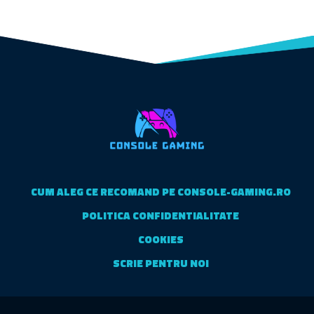
CUM ALEG CE RECOMAND PE CONSOLE-GAMING.RO
POLITICA CONFIDENTIALITATE
COOKIES
SCRIE PENTRU NOI