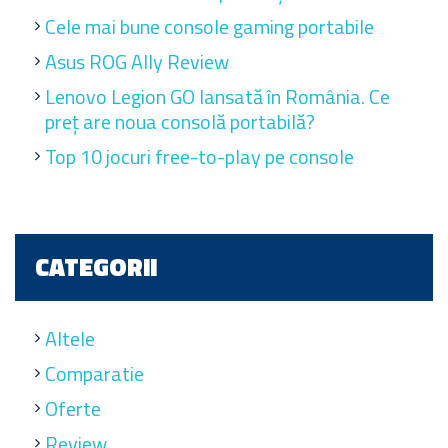
Cele mai bune console gaming portabile
Asus ROG Ally Review
Lenovo Legion GO lansată în România. Ce
preț are noua consolă portabilă?
Top 10 jocuri free-to-play pe console
CATEGORII
Altele
Comparatie
Oferte
Review