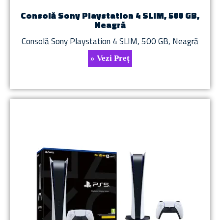
Consolă Sony Playstation 4 SLIM, 500 GB,
Neagră
Consolă Sony Playstation 4 SLIM, 500 GB, Neagră
» Vezi Preț