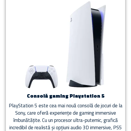
Consolă gaming Playstation 5
PlayStation 5 este cea mai nouă consolă de jocuri de la
Sony, care oferă experienţe de gaming immersive
îmbunătăţite. Cu un procesor ultra-puternic, grafică
incredibil de realistă şi opţiuni audio 3D immersive, PS5