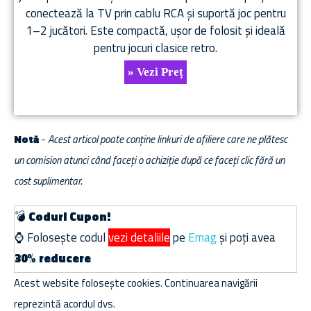
conectează la TV prin cablu RCA și suportă joc pentru
1–2 jucători. Este compactă, ușor de folosit și ideală
pentru jocuri clasice retro.
» Vezi Preț
Notă
-
Acest articol poate conține linkuri de afiliere care ne plătesc
un comision atunci când faceți o achiziție după ce faceți clic fără un
cost suplimentar.
💣
Coduri Cupon!
⌚ Folosește codul
vezi detaliile
pe
Emag
și poți avea
30% reducere
Acest website folosește cookies. Continuarea navigării
reprezintă acordul dvs.