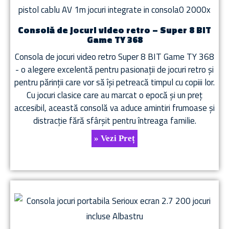
Consolă de jocuri video retro – Super 8 BIT
Game TY 368
Consola de jocuri video retro Super 8 BIT Game TY 368
- o alegere excelentă pentru pasionații de jocuri retro și
pentru părinții care vor să își petreacă timpul cu copiii lor.
Cu jocuri clasice care au marcat o epocă și un preț
accesibil, această consolă va aduce amintiri frumoase și
distracție fără sfârșit pentru întreaga familie.
» Vezi Preț