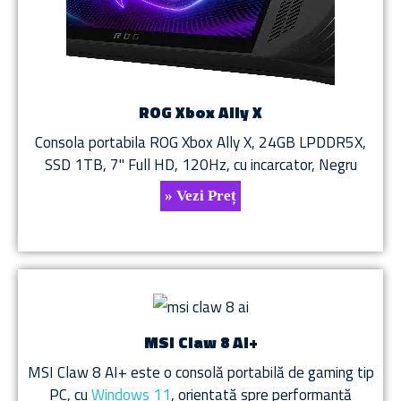
ROG Xbox Ally X
Consola portabila ROG Xbox Ally X, 24GB LPDDR5X,
SSD 1TB, 7" Full HD, 120Hz, cu incarcator, Negru
» Vezi Preț
MSI Claw 8 AI+
MSI Claw 8 AI+ este o consolă portabilă de gaming tip
PC, cu
Windows 11
, orientată spre performanță