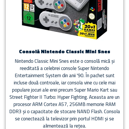
Consolă Nintendo Classic Mini Snes
Nintendo Classic Mini Snes este o consolă mică și
reeditată a celebrei console Super Nintendo
Entertainment System din anii '90. În pachet sunt
incluse două controale, iar consola vine cu cele mai
populare jocuri ale erei precum Super Mario Kart sau
Street Fighter II Turbo: Hyper Fighting. Aceasta are un
procesor ARM Cortex A57, 256MB memorie RAM
DDR3 și o capacitate de stocare NAND Flash. Consola
se conectează la televizor prin portul HDMI și se
alimentează la rețea.